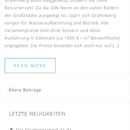
Gräfenberg ausschlaggebend, sondern die reale
Besucherzahl. Da die DIN-Norm an den vollen Bädern
der Großstädte ausgelegt ist, spart sich Gräfenberg
einiges für Wasseraufbereitung und Betrieb. Alle
Variantenpreise sind ohne Steuern und ohne
Ausführung in Edelstahl (ca 1000 € / m² Beckenfläche)
angegeben. Die Preise beziehen sich auch nur auf […]
READ MORE
Beitragsnavigation
Ältere Beiträge
LETZTE NEUIGKEITEN
Der Förderbescheid ist da…