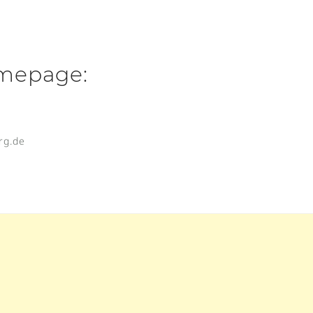
mepage:
rg.de