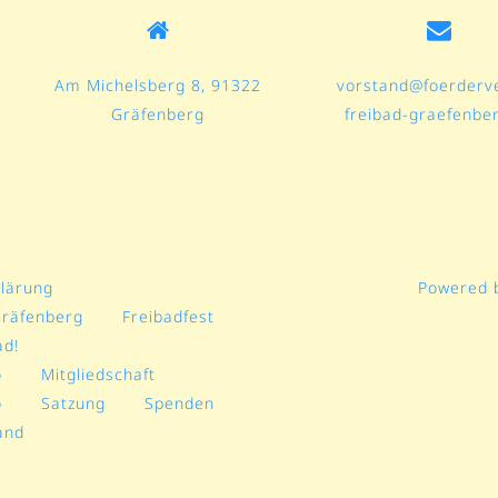
Am Michelsberg 8, 91322
vorstand@foerderve
Gräfenberg
freibad-graefenbe
lärung
Powered 
Gräfenberg
Freibadfest
ad!
o
Mitgliedschaft
o
Satzung
Spenden
and