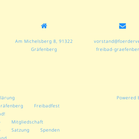
Am Michelsberg 8, 91322
vorstand@foerderve
Gräfenberg
freibad-graefenbe
lärung
Powered 
Gräfenberg
Freibadfest
ad!
o
Mitgliedschaft
o
Satzung
Spenden
and